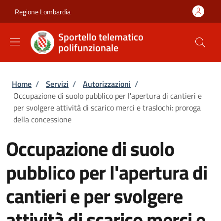
Salta al contenuto principale
Skip to footer content
Regione Lombardia
Sportello telematico
polifunzionale
Briciole di pane
Home
/
Servizi
/
Autorizzazioni
/
Occupazione di suolo pubblico per l'apertura di cantieri e
per svolgere attività di scarico merci e traslochi: proroga
della concessione
Occupazione di suolo
pubblico per l'apertura di
cantieri e per svolgere
attività di scarico merci e