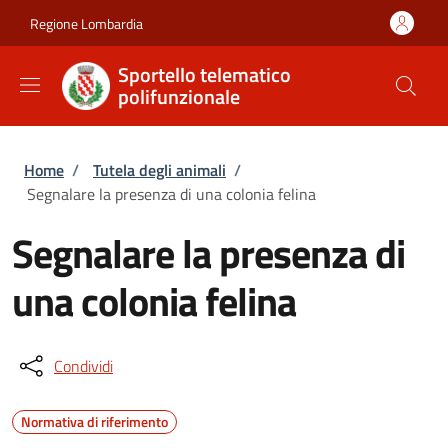
Salta al contenuto principale
Skip to footer content
Regione Lombardia
Sportello telematico
polifunzionale
Briciole di pane
Home
/
Tutela degli animali
/
Segnalare la presenza di una colonia felina
Segnalare la presenza di
una colonia felina
Condividi
Normativa di riferimento