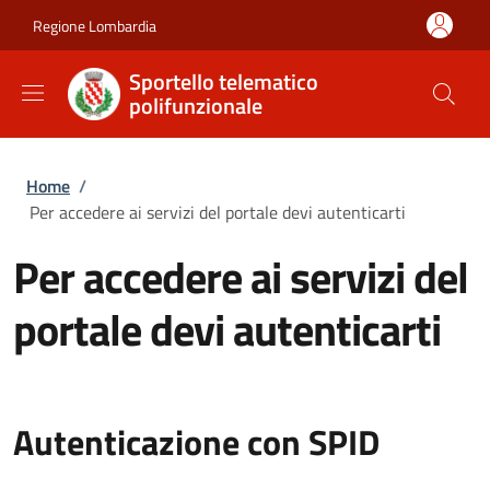
Salta al contenuto principale
Skip to footer content
Regione Lombardia
Sportello telematico
polifunzionale
Briciole di pane
Home
/
Per accedere ai servizi del portale devi autenticarti
Per accedere ai servizi del
portale devi autenticarti
Autenticazione con SPID