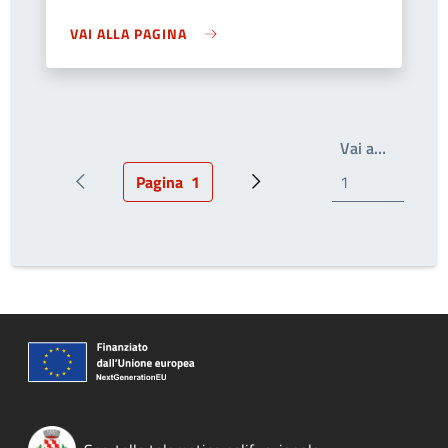
VAI ALLA PAGINA
Write th
Vai a…
Pagina
1
Pagina precedente
Pagina attuale
Prossima pagina