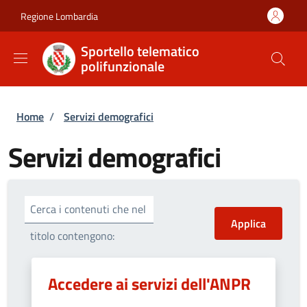
Salta al contenuto principale
Skip to footer content
Regione Lombardia
Sportello telematico
polifunzionale
Briciole di pane
Home
/
Servizi demografici
Servizi demografici
Cerca i contenuti che nel
titolo contengono:
Accedere ai servizi dell'ANPR