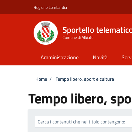
Salta al contenuto principale
Skip to footer content
Regione Lombardia
Sportello telematic
Comune di Albiate
Amministrazione
Novità
Serv
Briciole di pane
Home
/
Tempo libero, sport e cultura
Tempo libero, spor
Cerca i contenuti che nel titolo contengono: