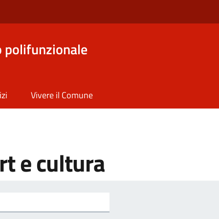
o polifunzionale
izi
Vivere il Comune
t e cultura