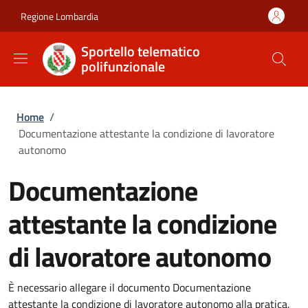
Salta al contenuto principale
Skip to footer content
Regione Lombardia
Sportello telematico
polifunzionale
Briciole di pane
Home
/
Documentazione attestante la condizione di lavoratore
autonomo
Documentazione
attestante la condizione
di lavoratore autonomo
È necessario allegare il documento Documentazione
attestante la condizione di lavoratore autonomo alla pratica.