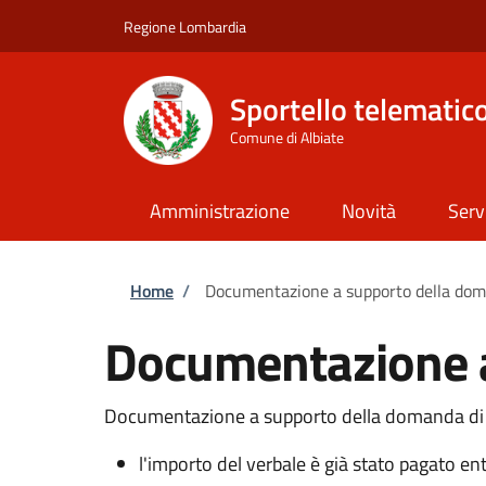
Salta al contenuto principale
Skip to footer content
Regione Lombardia
Sportello telematic
Comune di Albiate
Amministrazione
Novità
Serv
Briciole di pane
Home
/
Documentazione a supporto della doma
Documentazione a
Documentazione a supporto della domanda di di
l'importo del verbale è già stato pagato entr