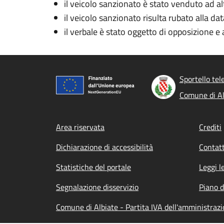
il veicolo sanzionato è stato venduto ad al
il veicolo sanzionato risulta rubato alla dat
il verbale è stato oggetto di opposizione e 
Sportello tel
Comune di Al
Footer menu
Area riservata
Crediti
Dichiarazione di accessibilità
Contatt
Statistiche del portale
Leggi l
Segnalazione disservizio
Piano d
Comune di Albiate - Partita IVA dell'amministra