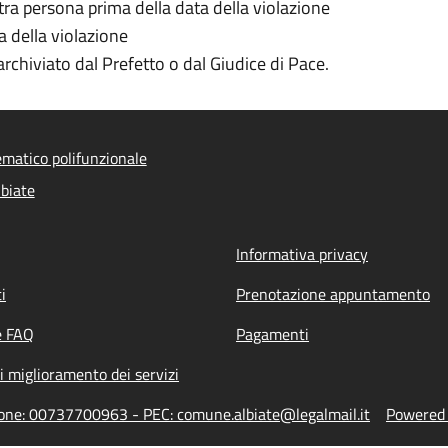
tra persona prima della data della violazione
a della violazione
archiviato dal Prefetto o dal Giudice di Pace.
ematico polifunzionale
biate
Informativa privacy
i
Prenotazione appuntamento
e FAQ
Pagamenti
i miglioramento dei servizi
zione: 00737700963 - PEC: comune.albiate@legalmail.it
Powered b