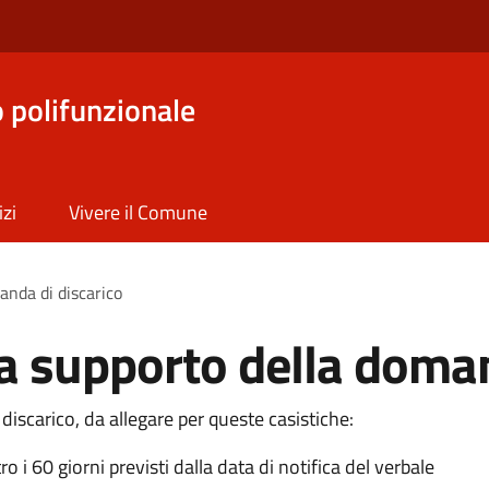
o polifunzionale
izi
Vivere il Comune
nda di discarico
 supporto della doman
scarico, da allegare per queste casistiche:
o i 60 giorni previsti dalla data di notifica del verbale