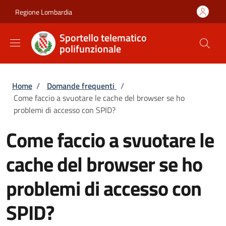
Salta al contenuto principale
Skip to footer content
Regione Lombardia
Sportello telematico
polifunzionale
Briciole di pane
Home
/
Domande frequenti
/
Come faccio a svuotare le cache del browser se ho
problemi di accesso con SPID?
Come faccio a svuotare le
cache del browser se ho
problemi di accesso con
SPID?