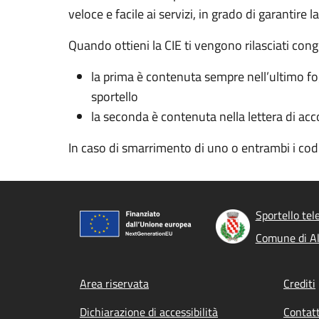
veloce e facile ai servizi, in grado di garantire l
Quando ottieni la CIE ti vengono rilasciati cong
la prima è contenuta sempre nell’ultimo fogl
sportello
la seconda è contenuta nella lettera di acc
In caso di smarrimento di uno o entrambi i co
Sportello tel
Comune di Al
Footer menu
Area riservata
Crediti
Dichiarazione di accessibilità
Contatt