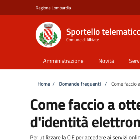
Salta al contenuto principale
Skip to footer content
Regione Lombardia
Sportello telematic
Comune di Albiate
Amministrazione
Novità
Serv
Briciole di pane
Home
/
Domande frequenti
/
Come faccio a 
Come faccio a otte
d'identità elettron
Per utilizzare la CIE per accedere ai servizi on