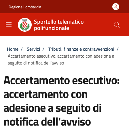
Salta al contenuto principale
Skip to footer content
Regione Lombardia
Sportello telematico
polifunzionale
Briciole di pane
Home
/
Servizi
/
Tributi, finanze e contravvenzioni
/
Accertamento esecutivo: accertamento con adesione a
seguito di notifica dell'avviso
Accertamento esecutivo:
accertamento con
adesione a seguito di
notifica dell'avviso