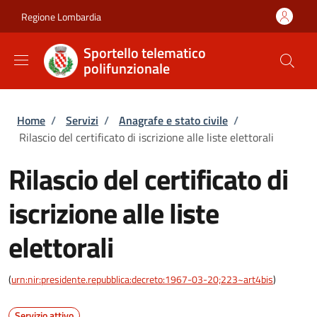
Salta al contenuto principale
Skip to footer content
Regione Lombardia
Sportello telematico
polifunzionale
Briciole di pane
Home
/
Servizi
/
Anagrafe e stato civile
/
Rilascio del certificato di iscrizione alle liste elettorali
Rilascio del certificato di
iscrizione alle liste
elettorali
(
urn:nir:presidente.repubblica:decreto:1967-03-20;223~art4bis
)
Servizio attivo