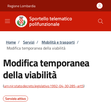
Salta al contenuto principale
Skip to footer content
Regione Lombardia
Sportello telematico
polifunzionale
Briciole di pane
Home
/
Servizi
/
Mobilità e trasporti
/
Modifica temporanea della viabilità
Modifica temporanea
della viabilità
(
urn:nir:stato:decreto.legislativo:1992-04-30;285~art5
)
Servizio attivo