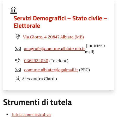
Servizi Demografici – Stato civile –
Elettorale
Via Giotto, 4 20847 Albiate (MB)
(Indirizzo
anagrafe@comune.albiate.mb.it
mail)
0362934030
(Telefono)
comune.albiate@legalmail.it
(PEC)
Alessandra
Ciardo
Strumenti di tutela
Tutela amministrativa