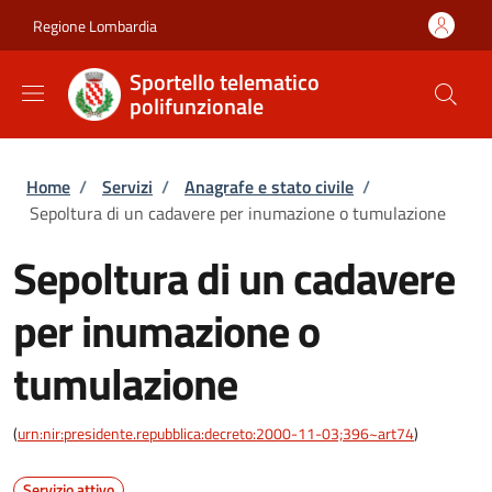
Salta al contenuto principale
Skip to footer content
Regione Lombardia
Sportello telematico
polifunzionale
Briciole di pane
Home
/
Servizi
/
Anagrafe e stato civile
/
Sepoltura di un cadavere per inumazione o tumulazione
Sepoltura di un cadavere
per inumazione o
tumulazione
(
urn:nir:presidente.repubblica:decreto:2000-11-03;396~art74
)
Servizio attivo