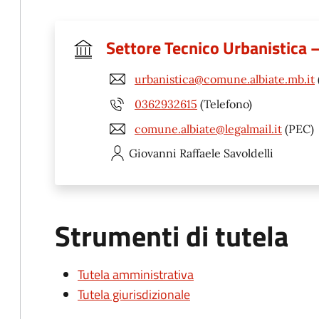
Settore Tecnico Urbanistica –
urbanistica@comune.albiate.mb.it
0362932615
(Telefono)
comune.albiate@legalmail.it
(PEC)
Giovanni Raffaele
Savoldelli
Strumenti di tutela
Tutela amministrativa
Tutela giurisdizionale