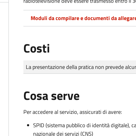
radiotelevisione deve essere trasmesso entro il 
Moduli da compilare e documenti da allegar
Costi
Tipo di pagamento
Importo
La presentazione della pratica non prevede al
Cosa serve
Per accedere al servizio, assicurati di avere:
SPID (sistema pubblico di identità digitale), ca
nazionale dei servizi (CNS)