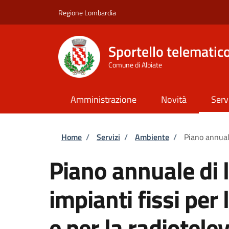
Salta al contenuto principale
Skip to footer content
Regione Lombardia
Sportello telematic
Comune di Albiate
Amministrazione
Novità
Serv
Briciole di pane
Home
/
Servizi
/
Ambiente
/
Piano annuale
Piano annuale di l
impianti fissi per
e per la radiotele