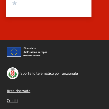
Valuta 1 stelle su 5
Sportello telematico polifunzionale
Footer menu
Area riservata
Crediti