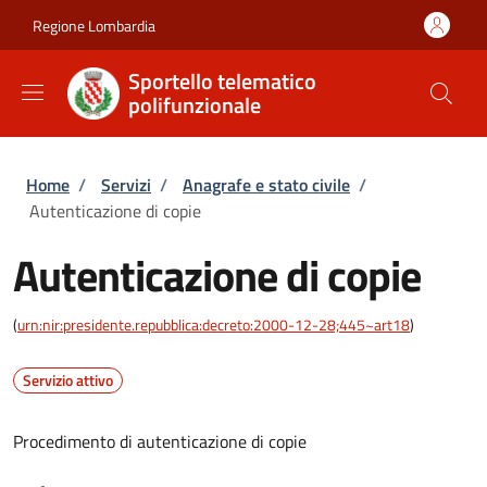
Salta al contenuto principale
Skip to footer content
Regione Lombardia
Sportello telematico
polifunzionale
Briciole di pane
Home
/
Servizi
/
Anagrafe e stato civile
/
Autenticazione di copie
Autenticazione di copie
(
urn:nir:presidente.repubblica:decreto:2000-12-28;445~art18
)
Servizio attivo
Procedimento di autenticazione di copie