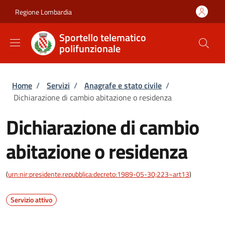
Salta al contenuto principale
Skip to footer content
Regione Lombardia
Sportello telematico
polifunzionale
Briciole di pane
Home
/
Servizi
/
Anagrafe e stato civile
/
Dichiarazione di cambio abitazione o residenza
Dichiarazione di cambio
abitazione o residenza
(
urn:nir:presidente.repubblica:decreto:1989-05-30;223~art13
)
Servizio attivo