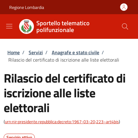
Salta al contenuto principale
Skip to footer content
Regione Lombardia
Sportello telematico
polifunzionale
Briciole di pane
Home
/
Servizi
/
Anagrafe e stato civile
/
Rilascio del certificato di iscrizione alle liste elettorali
Rilascio del certificato di
iscrizione alle liste
elettorali
(
urn:nir:presidente.repubblica:decreto:1967-03-20;223~art4bis
)
Servizio attivo