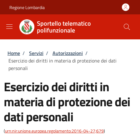
Salta al contenuto principale
Skip to footer content
Regione Lombardia
Sportello telematico
polifunzionale
Briciole di pane
Home
/
Servizi
/
Autorizzazioni
/
Esercizio dei diritti in materia di protezione dei dati
personali
Esercizio dei diritti in
materia di protezione dei
dati personali
(
urn:nir:unione.europea.regolamento:2016-04-27;679
)