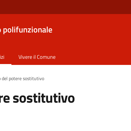
o polifunzionale
izi
Vivere il Comune
o del potere sostitutivo
re sostitutivo