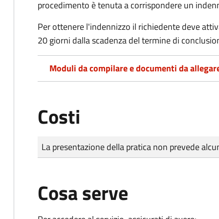
procedimento è tenuta a corrispondere un indenniz
Per ottenere l'indennizzo il richiedente deve attiva
20 giorni dalla scadenza del termine di conclusi
Moduli da compilare e documenti da allegar
Costi
Tipo di pagamento
Importo
La presentazione della pratica non prevede al
Cosa serve