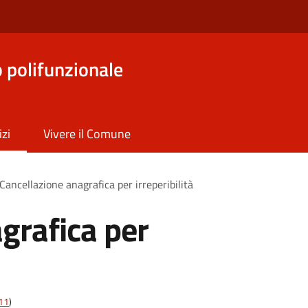
o polifunzionale
izi
Vivere il Comune
Cancellazione anagrafica per irreperibilità
grafica per
t11
)