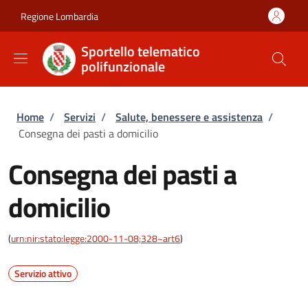
Salta al contenuto principale
Skip to footer content
Regione Lombardia
Sportello telematico
polifunzionale
Briciole di pane
Home
/
Servizi
/
Salute, benessere e assistenza
/
Consegna dei pasti a domicilio
Consegna dei pasti a
domicilio
(
urn:nir:stato:legge:2000-11-08;328~art6
)
Servizio attivo