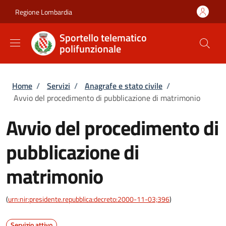
Salta al contenuto principale
Skip to footer content
Regione Lombardia
Sportello telematico
polifunzionale
Briciole di pane
Home
/
Servizi
/
Anagrafe e stato civile
/
Avvio del procedimento di pubblicazione di matrimonio
Avvio del procedimento di
pubblicazione di
matrimonio
(
urn:nir:presidente.repubblica:decreto:2000-11-03;396
)
Servizio attivo