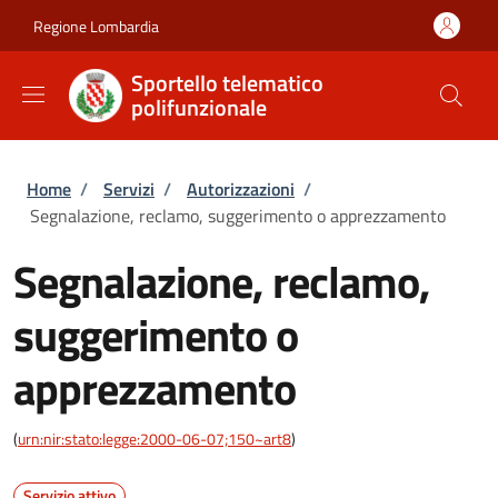
Salta al contenuto principale
Skip to footer content
Regione Lombardia
Sportello telematico
polifunzionale
Briciole di pane
Home
/
Servizi
/
Autorizzazioni
/
Segnalazione, reclamo, suggerimento o apprezzamento
Segnalazione, reclamo,
suggerimento o
apprezzamento
(
urn:nir:stato:legge:2000-06-07;150~art8
)
Servizio attivo