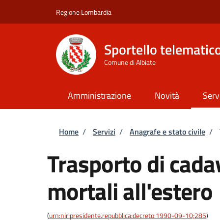
Salta al contenuto principale
Skip to footer content
Regione Lombardia
Sportello telematic
Comune di Albiate
Amministrazione
Novità
Serv
Briciole di pane
Home
/
Servizi
/
Anagrafe e stato civile
/
Trasporto di cadav
mortali all'estero
(
urn:nir:presidente.repubblica:decreto:1990-09-10;285
)