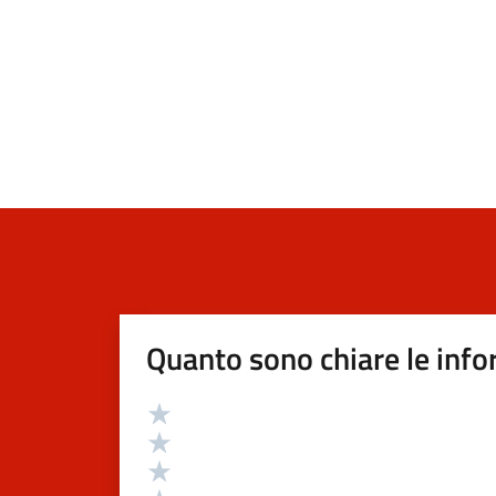
Quanto sono chiare le info
Valutazione
Valuta 5 stelle su 5
Valuta 4 stelle su 5
Valuta 3 stelle su 5