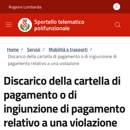
Salta al contenuto principale
Skip to footer content
Regione Lombardia
Sportello telematico
polifunzionale
Briciole di pane
Home
/
Servizi
/
Mobilità e trasporti
/
Discarico della cartella di pagamento o di ingiunzione di
pagamento relativo a una violazione
Discarico della cartella di
pagamento o di
ingiunzione di pagamento
relativo a una violazione